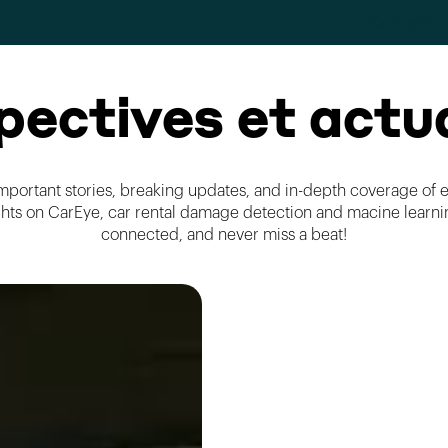
CarEye®
pectives et actua
mportant stories, breaking updates, and in-depth coverage of e
ghts on CarEye, car rental damage detection and macine learni
connected, and never miss a beat!