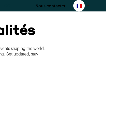
Nous contacter
GO
lités
vents shaping the world.
ng. Get updated, stay