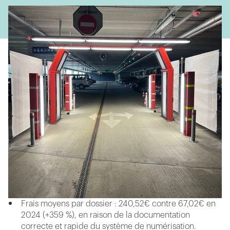
Depuis son lancement début août 2025, le système a
clairement démontré sa valeur en termes d'expérience
client et de performances opérationnelles :
Taux de satisfaction client (NPS) en hausse de 51,5,
signe d'une forte acceptation du nouveau modèle
sans contact
Efficacité du contrôle des dommages : 100 % de tous
les véhicules retournés inspectés 24 h/24, 7 j/7
Recettes liées aux dommages : +202 % par rapport à
l'année dernière
Frais moyens par dossier : 240,52€ contre 67,02€ en
2024 (+359 %), en raison de la documentation
correcte et rapide du système de numérisation.