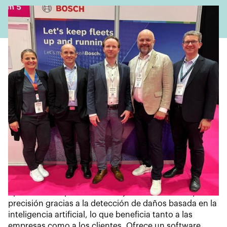
Tres empresas, un objetivo: transparencia de 360
grados en el proceso de alquiler de vehículos. Bosch,
Assured y Wenn colaboran para ofrecer soluciones
totalmente integradas para una experiencia de alquiler
de vehículos confiable.
La solución RideCare de Bosch detecta daños,
impactos, humo y maniobras de conducción bruscas
con un dispositivo de reequipamiento fácil de instalar.
Los datos en tiempo real ayudan a los administradores
de flotas a reducir la fricción, compensar los costos y
optimizar las operaciones. Mejoran la eficiencia y la
precisión gracias a la detección de daños basada en la
inteligencia artificial, lo que beneficia tanto a las
empresas como a los clientes. Ofrece un software