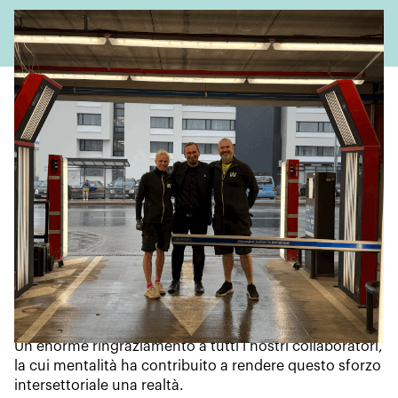
Questa installazione segna un altro passo nella
missione di Wenn ASA di modernizzare e semplificare
l'esperienza di noleggio auto, sostituendo le ispezioni
manuali obsolete con un rilevamento dei danni rapido,
trasparente e completamente automatico.
La nostra tecnologia non è solo innovazione fine a se
stessa. Si tratta di risolvere le sfide del mondo reale in
materia di mobilità: ridurre le controversie, creare
fiducia e offrire ai clienti un'esperienza più fluida ed
equa dall'inizio alla fine.
Un enorme ringraziamento a tutti i nostri collaboratori,
la cui mentalità ha contribuito a rendere questo sforzo
intersettoriale una realtà.